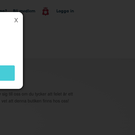
tag?
Bli medlem
Logga in
utik
 sig till oss om du tycker att felet är ett
 vet att denna butiken finns hos oss!