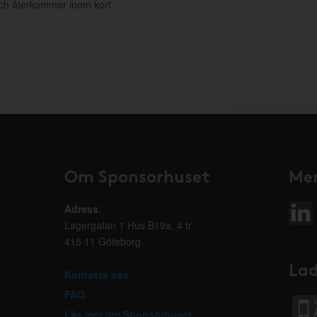
 och återkommer inom kort.
Om Sponsorhuset
Mer
Adress
:
Lagergatan 1 Hus B19a, 4 tr
415 11 Göteborg
Lad
Kontakta oss
FAQ
Läs mer om Sponsorhuset