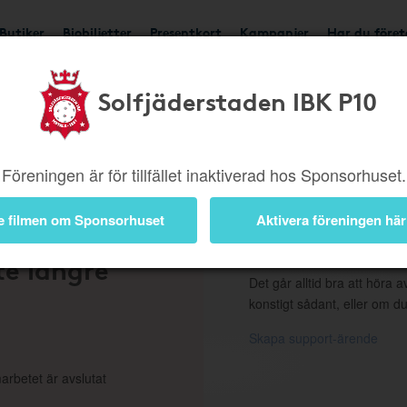
Butiker
Biobiljetter
Presentkort
Kampanjer
Har du före
Solfjäderstaden IBK P10
ngd eller borttagen b
Föreningen är för tillfället inaktiverad hos Sponsorhuset.
e filmen om Sponsorhuset
Aktivera föreningen här
 en
Support
te längre
Det går alltid bra att höra av
konstigt sådant, eller om du
Skapa support-ärende
arbetet är avslutat