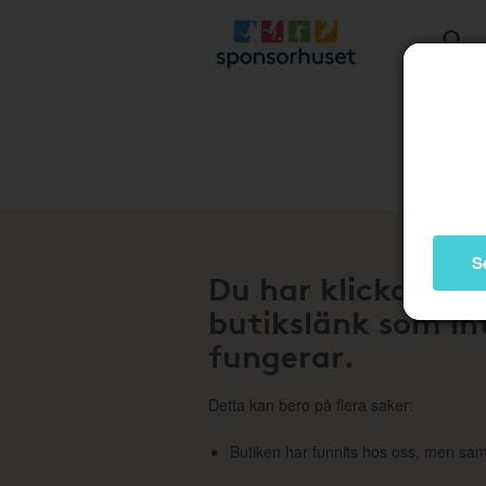
Stä
S
Du har klickat på
butikslänk som in
fungerar.
Detta kan bero på flera saker:
Butiken har funnits hos oss, men sam