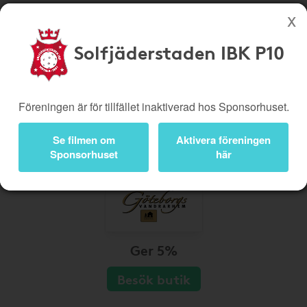
Solfjäderstaden IBK P10
Köp genom denna sida stöttar Solfjäderstaden IBK P10
Butiker
Biobiljetter
Föreningen är för tillfället inaktiverad hos Sponsorhuset.
Presentkort
Kampanjer
Bli medlem
Logga in
Se filmen om
Aktivera föreningen
Sponsorhuset
här
Ger 5%
Besök butik