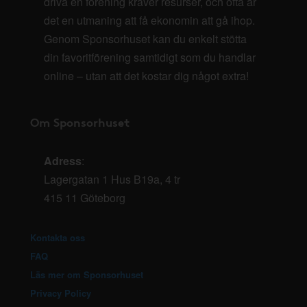
driva en förening kräver resurser, och ofta är
det en utmaning att få ekonomin att gå ihop.
Genom Sponsorhuset kan du enkelt stötta
din favoritförening samtidigt som du handlar
online – utan att det kostar dig något extra!
Om Sponsorhuset
Adress
:
Lagergatan 1 Hus B19a, 4 tr
415 11 Göteborg
Kontakta oss
FAQ
Läs mer om Sponsorhuset
Privacy Policy