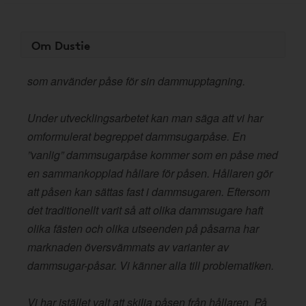
Om Dustie
som använder påse för sin dammupptagning.
Under utvecklingsarbetet kan man säga att vi har
omformulerat begreppet dammsugarpåse. En
”vanlig” dammsugarpåse kommer som en påse med
en sammankopplad hållare för påsen. Hållaren gör
att påsen kan sättas fast i dammsugaren. Eftersom
det traditionellt varit så att olika dammsugare haft
olika fästen och olika utseenden på påsarna har
marknaden översvämmats av varianter av
dammsugar-påsar. Vi känner alla till problematiken.
Vi har istället valt att skilja påsen från hållaren. På