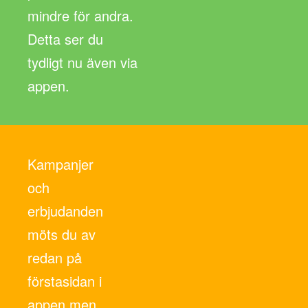
mindre för andra.
Detta ser du
tydligt nu även via
appen.
Kampanjer
och
erbjudanden
möts du av
redan på
förstasidan i
appen men