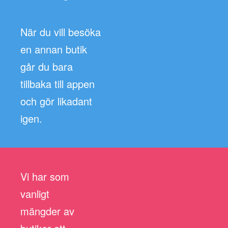
När du vill besöka
en annan butik
går du bara
tillbaka till appen
och gör likadant
igen.
Vi har som
vanligt
mängder av