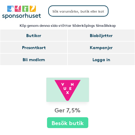
Köp genom denna sida stöttar Söderköpings Simsällskap
Butiker
Biobiljetter
Presentkort
Kampanjer
Bli medlem
Logga in
Ger 7,5%
Besök butik