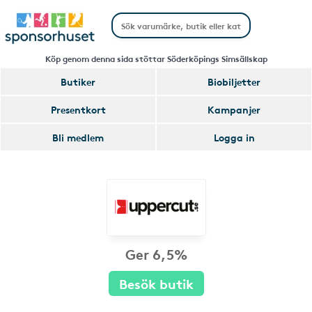
Köp genom denna sida stöttar Söderköpings Simsällskap
Butiker
Biobiljetter
Presentkort
Kampanjer
Bli medlem
Logga in
Ger 6,5%
Besök butik