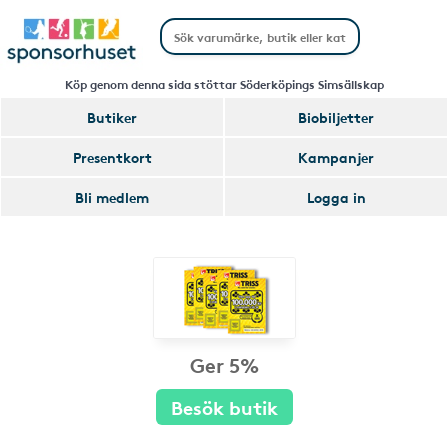
Köp genom denna sida stöttar Söderköpings Simsällskap
Butiker
Biobiljetter
Presentkort
Kampanjer
Bli medlem
Logga in
Ger 5%
Besök butik