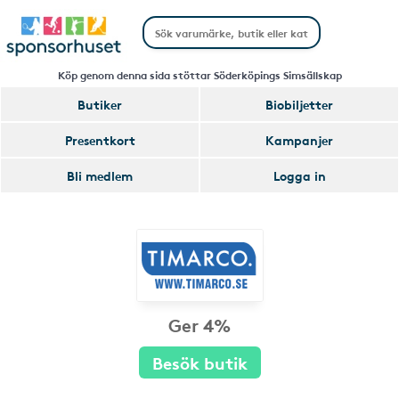
Köp genom denna sida stöttar Söderköpings Simsällskap
Butiker
Biobiljetter
Presentkort
Kampanjer
Bli medlem
Logga in
Ger 4%
Besök butik