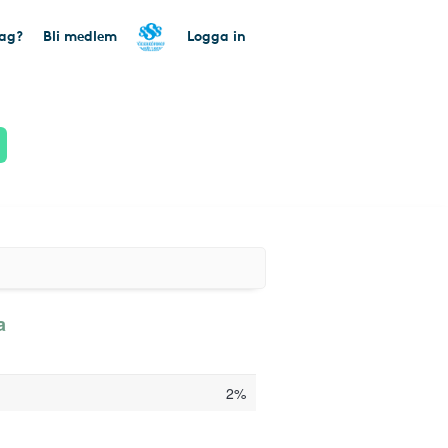
tag?
Bli medlem
Logga in
a
2%