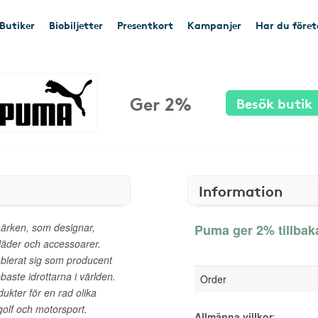
Butiker
Biobiljetter
Presentkort
Kampanjer
Har du före
Ger 2%
Besök butik
Information
ärken, som designar,
Puma ger 2% tillbak
kläder och accessoarer.
blerat sig som producent
baste idrottarna i världen.
Order
kter för en rad olika
 golf och motorsport.
Allmänna villkor
: