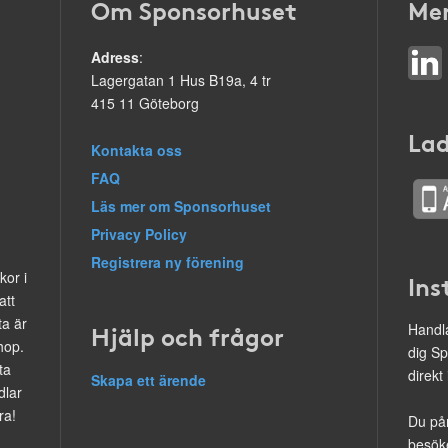
Om Sponsorhuset
Mer
Adress
:
Lagergatan 1 Hus B19a, 4 tr
415 11 Göteborg
Lad
Kontakta oss
FAQ
Läs mer om Sponsorhuset
Privacy Policy
Registrera ny förening
kor i
Ins
att
ta är
Hjälp och frågor
Handla
hop.
dig Sp
ta
direkt
Skapa ett ärende
dlar
ra!
Du på
besöke