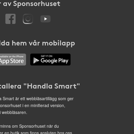
 av Sponsorhuset
da hem vår mobilapp
tallera "Handla Smart"
 Smart är ett webbläsartillägg som ger
onsorhuset i en minifierad version,
 i webbläsaren.
minns om Sponsorhuset när du
r en butik som finns ansluten hos oss.