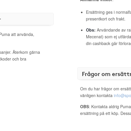
Ersättning ges i normalf
r
presentkort och frakt.
Obs:
Användande av raba
l Puma att använda,
Mecenat) som ej utfärdat
din cashback går förlora
panjer. Återkom gärna
ttkoder och bra
Frågor om ersätt
Om du har frågor om ersätt
vänligen kontakta
info@spo
OBS
: Kontakta aldrig Puma
ersättning på ett köp. Dess