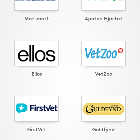
Matsmart
Apotek Hjärtat
Ellos
VetZoo
FirstVet
Guldfynd