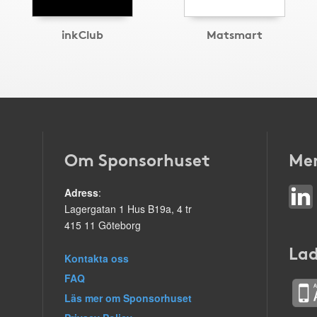
inkClub
Matsmart
Om Sponsorhuset
Mer
Adress
:
Lagergatan 1 Hus B19a, 4 tr
415 11 Göteborg
Lad
Kontakta oss
FAQ
Läs mer om Sponsorhuset