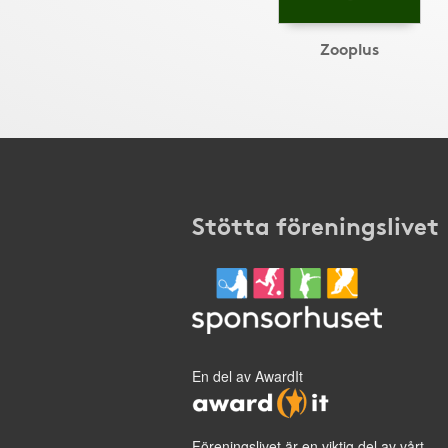
Zooplus
Stötta föreningslivet
En del av AwardIt
Föreningslivet är en viktig del av vårt