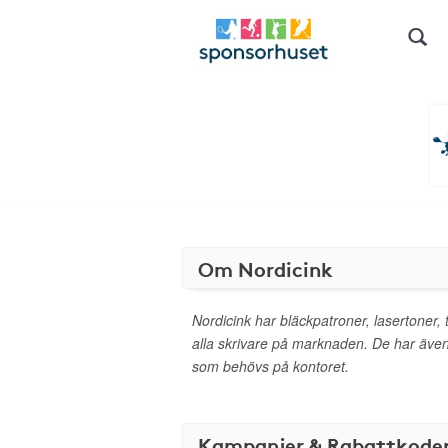
Om Nordicink
Nordicink har bläckpatroner, lasertoner, t
alla skrivare på marknaden. De har äve
som behövs på kontoret.
Kampanjer & Rabattkode