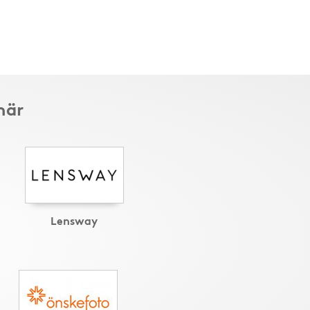
här
Lensway