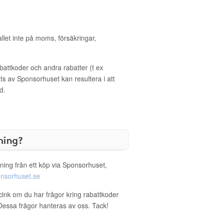
allet inte på moms, försäkringar,
ttkoder och andra rabatter (t ex
s av Sponsorhuset kan resultera i att
d.
ning?
ning från ett köp via Sponsorhuset,
nsorhuset.se
icink om du har frågor kring rabattkoder
. Dessa frågor hanteras av oss. Tack!