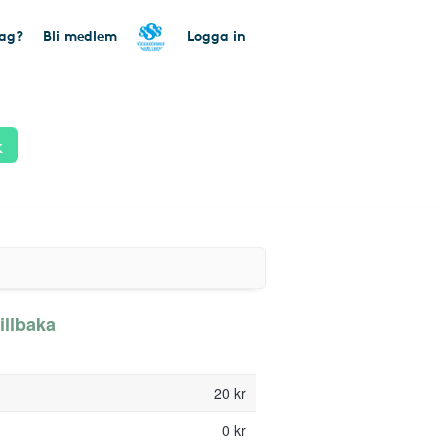
tag?
Bli medlem
Logga in
k
illbaka
20 kr
0 kr