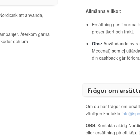
Allmänna villkor
:
 Nordicink att använda,
Ersättning ges i normalf
presentkort och frakt.
 kampanjer. Återkom gärna
ttkoder och bra
Obs:
Användande av raba
Mecenat) som ej utfärdat
din cashback går förlora
Frågor om ersätt
Om du har frågor om ersätt
vänligen kontakta
info@spo
OBS
: Kontakta aldrig Nord
eller ersättning på ett köp