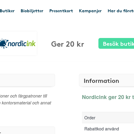
Butiker
Biobiljetter
Presentkort
Kampanjer
Har du före
Ger 20 kr
Besök buti
Information
oner och färgpatroner till
Nordicink ger 20 kr t
n kontorsmaterial och annat
Order
Rabattkod använd
r