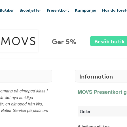
Butiker
Biobiljetter
Presentkort
Kampanjer
Har du före
Ger 5%
Besök butik
Information
emang på elmoped klass I
MOVS Presentkort ge
 är det nya smidiga
r: en elmoped från Niu,
 Butler Service på plats om
Order
Allmänna villkor
: