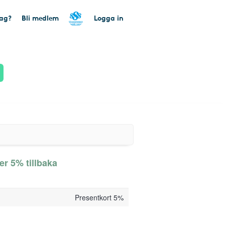
tag?
Bli medlem
Logga in
r 5% tillbaka
Presentkort 5%