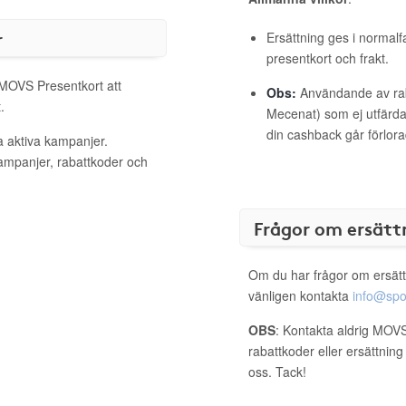
r
Ersättning ges i normalf
presentkort och frakt.
 MOVS Presentkort att
Obs:
Användande av raba
.
Mecenat) som ej utfärdat
din cashback går förlora
a aktiva kampanjer.
kampanjer, rabattkoder och
Frågor om ersätt
Om du har frågor om ersätt
vänligen kontakta
info@spo
OBS
: Kontakta aldrig MOVS
rabattkoder eller ersättnin
oss. Tack!