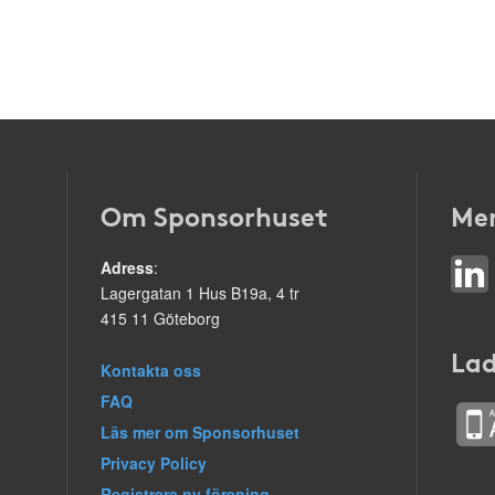
Om Sponsorhuset
Mer
Adress
:
Lagergatan 1 Hus B19a, 4 tr
415 11 Göteborg
Lad
Kontakta oss
FAQ
Läs mer om Sponsorhuset
Privacy Policy
Registrera ny förening