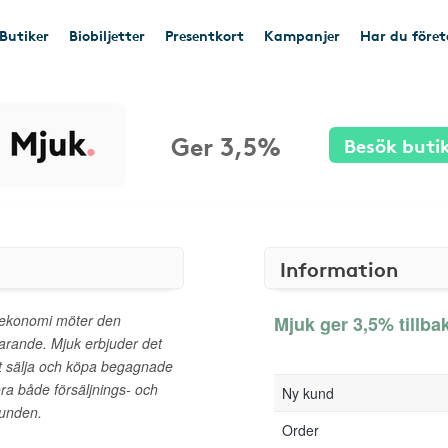
Butiker
Biobiljetter
Presentkort
Kampanjer
Har du före
Ger 3,5%
Besök buti
Information
är ekonomi möter den
Mjuk ger 3,5% tillba
arande. Mjuk erbjuder det
tt sälja och köpa begagnade
öra både försäljnings- och
Ny kund
kunden.
Order