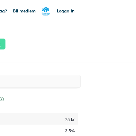
tag?
Bli medlem
Logga in
k
ka
75 kr
3,5%