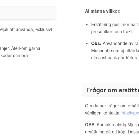
Allmänna villkor
:
r
Ersättning ges i normalf
Mjuk att använda, exklusivt
presentkort och frakt.
Obs:
Användande av raba
anjer. Återkom gärna
Mecenat) som ej utfärdat
ttkoder och bra
din cashback går förlora
Frågor om ersätt
Om du har frågor om ersätt
vänligen kontakta
info@spo
OBS
: Kontakta aldrig Mjuk 
ersättning på ett köp. Dess