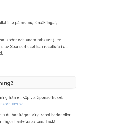
allet inte på moms, försäkringar,
ttkoder och andra rabatter (t ex
s av Sponsorhuset kan resultera i att
d.
ning?
ning från ett köp via Sponsorhuset,
nsorhuset.se
om du har frågor kring rabattkoder eller
a frågor hanteras av oss. Tack!