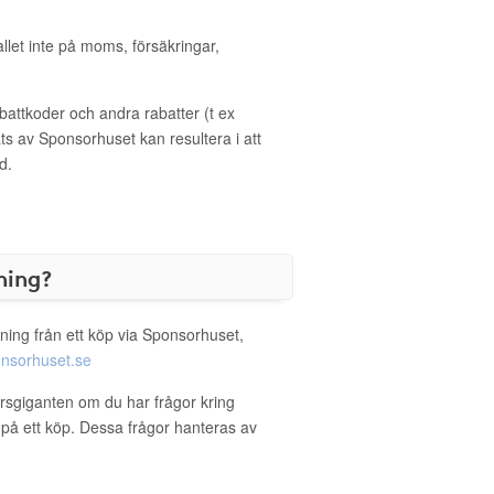
allet inte på moms, försäkringar,
ttkoder och andra rabatter (t ex
s av Sponsorhuset kan resultera i att
d.
ning?
ning från ett köp via Sponsorhuset,
nsorhuset.se
orsgiganten om du har frågor kring
g på ett köp. Dessa frågor hanteras av