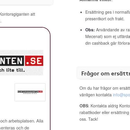
Ersättning ges i normalf
 Kontorsgiganten att
presentkort och frakt.
.
Obs:
Användande av raba
Mecenat) som ej utfärdat
din cashback går förlora
Frågor om ersätt
Om du har frågor om ersätt
vänligen kontakta
info@spo
OBS
: Kontakta aldrig Kont
rabattkoder eller ersättnin
oss. Tack!
 och arbetsplatsen. Alla
enteras och de