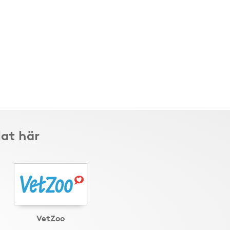
lat här
VetZoo