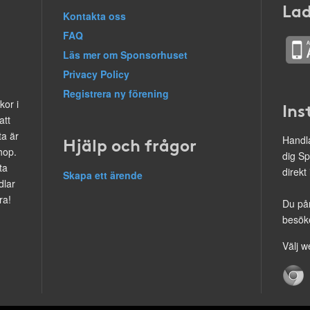
Lad
Kontakta oss
FAQ
Läs mer om Sponsorhuset
Privacy Policy
Registrera ny förening
kor i
Ins
att
ta är
Hjälp och frågor
Handla
hop.
dig Sp
ta
direkt
Skapa ett ärende
dlar
ra!
Du på
besöke
Välj w