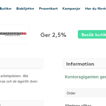
Butiker
Biobiljetter
Presentkort
Kampanjer
Har du före
Ger 2,5%
Besök buti
Information
 arbetsplatsen. Alla
Kontorsgiganten ger
as och de lagerför även
Order
r
Allmänna villkor
: