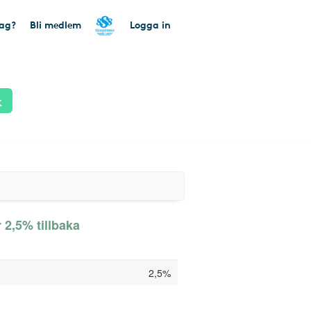
tag?
Bli medlem
Logga in
k
 2,5% tillbaka
2,5%