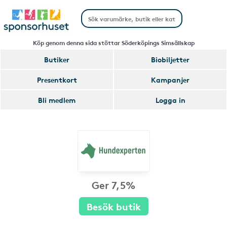
Köp genom denna sida stöttar Söderköpings Simsällskap
Butiker
Biobiljetter
Presentkort
Kampanjer
Bli medlem
Logga in
Ger 7,5%
Besök butik