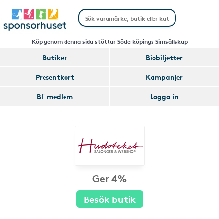
Köp genom denna sida stöttar Söderköpings Simsällskap
Butiker
Biobiljetter
Presentkort
Kampanjer
Bli medlem
Logga in
Ger 4%
Besök butik