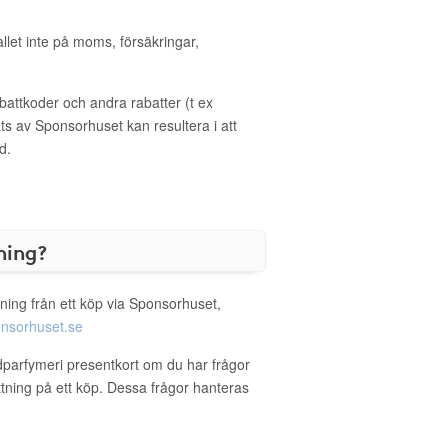
allet inte på moms, försäkringar,
ttkoder och andra rabatter (t ex
s av Sponsorhuset kan resultera i att
d.
ning?
ning från ett köp via Sponsorhuset,
nsorhuset.se
dparfymeri presentkort om du har frågor
ättning på ett köp. Dessa frågor hanteras