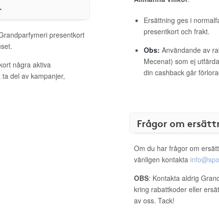
r
Ersättning ges i normalf
presentkort och frakt.
l Grandparfymeri presentkort
set.
Obs:
Användande av raba
Mecenat) som ej utfärdat
kort några aktiva
din cashback går förlora
 ta del av kampanjer,
Frågor om ersätt
Om du har frågor om ersätt
vänligen kontakta
info@spo
OBS
: Kontakta aldrig Gran
kring rabattkoder eller ers
av oss. Tack!