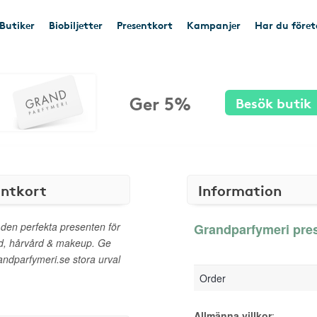
Butiker
Biobiljetter
Presentkort
Kampanjer
Har du före
Ger 5%
Besök butik
entkort
Information
 den perfekta presenten för
Grandparfymeri pres
rd, hårvård & makeup. Ge
randparfymeri.se stora urval
Order
Allmänna villkor
: