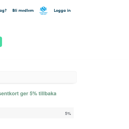
tag?
Bli medlem
Logga in
entkort ger 5% tillbaka
5%