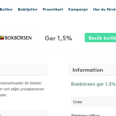
Butiker
Biobiljetter
Presentkort
Kampanjer
Har du före
Ger 1,5%
Besök buti
Information
onsmarknaden för böcker,
Bokbörsen ger 1,5% 
er och säljer privatpersoner
nder.
Order
r
Allmänna villkor
: