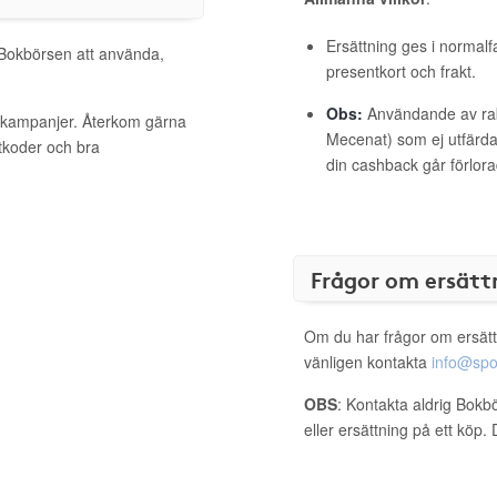
Ersättning ges i normalf
l Bokbörsen att använda,
presentkort och frakt.
Obs:
Användande av raba
a kampanjer. Återkom gärna
Mecenat) som ej utfärdat
ttkoder och bra
din cashback går förlora
Frågor om ersätt
Om du har frågor om ersätt
vänligen kontakta
info@spo
OBS
: Kontakta aldrig Bokb
eller ersättning på ett köp