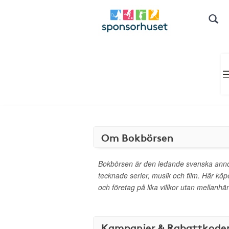
Om Bokbörsen
Bokbörsen är den ledande svenska ann
tecknade serier, musik och film. Här köp
och företag på lika villkor utan mellanhä
Kampanjer & Rabattkode