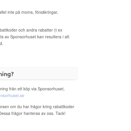
allet inte på moms, försäkringar,
ttkoder och andra rabatter (t ex
s av Sponsorhuset kan resultera i att
d.
ning?
ning från ett köp via Sponsorhuset,
nsorhuset.se
örsen om du har frågor kring rabattkoder
. Dessa frågor hanteras av oss. Tack!