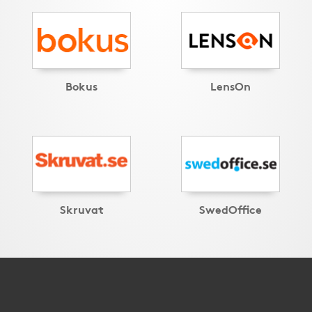
Bokus
LensOn
Skruvat
SwedOffice