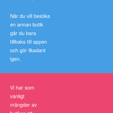
När du vill besöka
en annan butik
går du bara
tillbaka till appen
och gör likadant
igen.
Vi har som
vanligt
mängder av