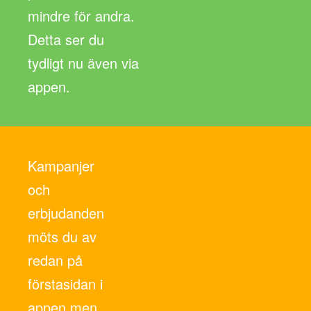
mindre för andra.
Detta ser du
tydligt nu även via
appen.
Kampanjer
och
erbjudanden
möts du av
redan på
förstasidan i
appen men