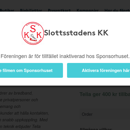
Butiker
Biobiljetter
Presentkort
Kampanjer
Har du före
Slottsstadens KK
Ger 400 kr
Besök but
Föreningen är för tillfället inaktiverad hos Sponsorhuset.
e filmen om Sponsorhuset
Aktivera föreningen här
Information
törer av bredband,
Telia ger 400 kr tillb
åde privatpersoner och
nnemang och
 kunder att hålla kontakten,
Order
ch snabb uppkoppling. Med
ern teknik erbjuder Telia
Allmänna villkor
: