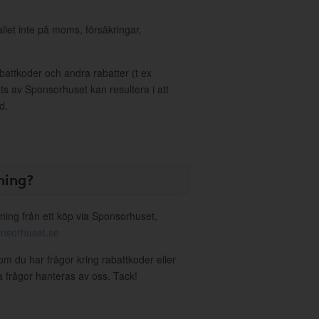
allet inte på moms, försäkringar,
ttkoder och andra rabatter (t ex
s av Sponsorhuset kan resultera i att
d.
ning?
ning från ett köp via Sponsorhuset,
nsorhuset.se
 om du har frågor kring rabattkoder eller
a frågor hanteras av oss. Tack!