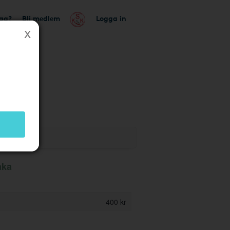
tag?
Bli medlem
Logga in
ik
aka
400 kr