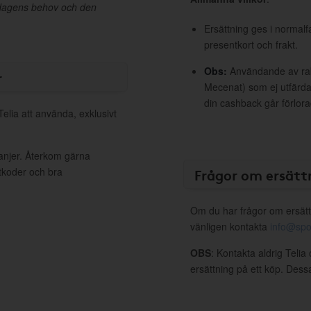
rdagens behov och den
Ersättning ges i normalf
presentkort och frakt.
Obs:
Användande av raba
r
Mecenat) som ej utfärdat
din cashback går förlora
Telia att använda, exklusivt
panjer. Återkom gärna
ttkoder och bra
Frågor om ersätt
Om du har frågor om ersätt
vänligen kontakta
info@spo
OBS
: Kontakta aldrig Telia
ersättning på ett köp. Dess