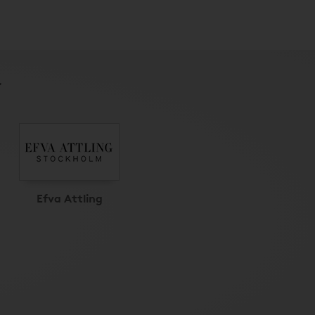
r
Efva Attling