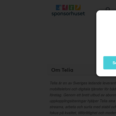
S
Om Telia
Telia är en av Sveriges ledande leveran
mobiltelefoni och digitala tjänster för b
företag. Genom ett brett utbud av abo
uppkopplingslösningar hjälper Telia sina
streama, arbeta och surfa med stabil o
fokus på kvalitet, tillförlitlighet och mod