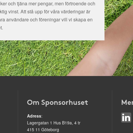
tiker och tjäna mer pengar, men förtroende och
ig vinst. Att stå upp för våra värderingar är
åra användare och föreningar vill vi skapa en
t.
Om Sponsorhuset
Mer
Adress
:
Lagergatan 1 Hus B19a, 4 tr
415 11 Göteborg