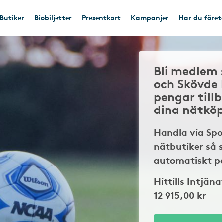
Butiker
Biobiljetter
Presentkort
Kampanjer
Har du före
Bli medlem 
och Skövde
pengar till
dina nätkö
Handla via Sp
nätbutiker så 
automatiskt pe
Hittills Intjäna
12 915,00 kr