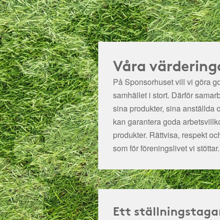
Våra värdering
På Sponsorhuset vill vi göra got
samhället i stort. Därför samar
sina produkter, sina anställda 
kan garantera goda arbetsvillko
produkter. Rättvisa, respekt oc
som för föreningslivet vi stöttar.
Ett ställningstaga