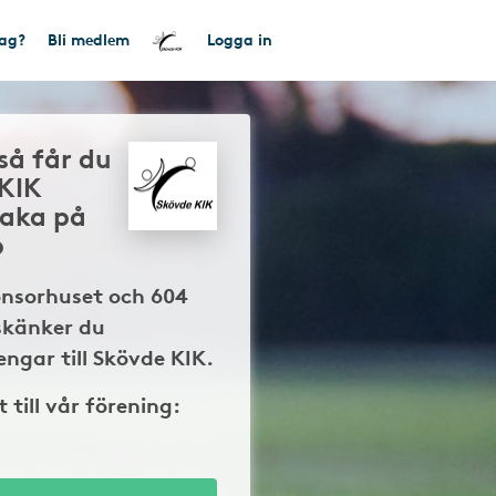
tag?
Bli medlem
Logga in
så får du
 KIK
baka på
p
onsorhuset och 604
skänker du
ngar till Skövde KIK.
t till vår förening: