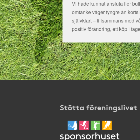
Vi hade kunnat ansluta fler bu
omtanke väger tyngre än kortsikt
självklart – tillsammans med v
positiv förändring, ett köp i tage
Stötta föreningslivet