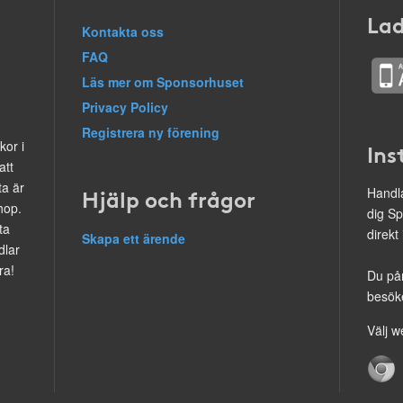
Lad
Kontakta oss
FAQ
Läs mer om Sponsorhuset
Privacy Policy
Registrera ny förening
kor i
Ins
att
ta är
Hjälp och frågor
Handla
hop.
dig Sp
ta
direkt
Skapa ett ärende
dlar
ra!
Du på
besöke
Välj w