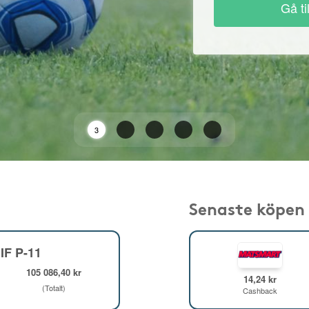
Gå ti
2
Senaste köpen
IF P-11
105 086,40 kr
14,24 kr
(Totalt)
Cashback