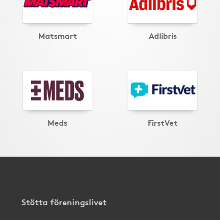
Matsmart
Adlibris
Meds
FirstVet
Stötta föreningslivet