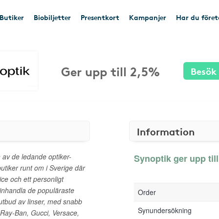
Butiker
Biobiljetter
Presentkort
Kampanjer
Har du före
Ger upp till 2,5%
Besök
Information
 av de ledande optiker-
Synoptik ger upp till
utiker runt om i Sverige där
ice och ett personligt
inhandla de populäraste
Order
 utbud av linser, med snabb
Synundersökning
Ray-Ban, Gucci, Versace,