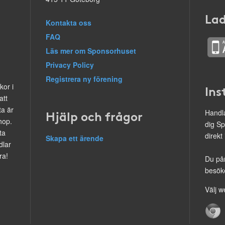
Lad
Kontakta oss
FAQ
Läs mer om Sponsorhuset
Privacy Policy
Registrera ny förening
kor i
Ins
att
ta är
Hjälp och frågor
Handla
hop.
dig Sp
ta
direkt
Skapa ett ärende
dlar
ra!
Du på
besöke
Välj w