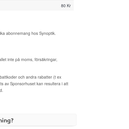
80 Kr
olika abonnemang hos Synoptik.
allet inte på moms, försäkringar,
ttkoder och andra rabatter (t ex
s av Sponsorhuset kan resultera i att
d.
ning?