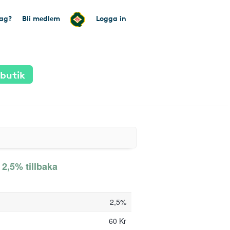
tag?
Bli medlem
Logga in
 butik
 2,5% tillbaka
2,5%
60 Kr