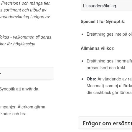
, Precision1 och många fler.
Linsundersökning
as sortiment och utbud av
nundersökning i någon av
Speciellt för Synoptik
:
Ersättning ges inte på 
fokus - välkommen till deras
iker för högklassiga
Allmänna villkor
:
Ersättning ges i normalf
presentkort och frakt.
r
Obs:
Användande av raba
Mecenat) som ej utfärdat
 Synoptik att använda,
din cashback går förlora
kampanjer. Återkom gärna
ttkoder och bra
Frågor om ersätt