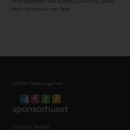
kring rabattkoder eller ersättning på ett köp. Dessa
frågor hanteras av oss. Tack!
Stötta föreningslivet
En del av AwardIt