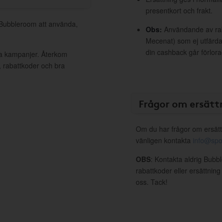
presentkort och frakt.
l Bubbleroom att använda,
Obs:
Användande av raba
Mecenat) som ej utfärdat
din cashback går förlora
va kampanjer. Återkom
, rabattkoder och bra
Frågor om ersätt
Om du har frågor om ersätt
vänligen kontakta
info@spo
OBS
: Kontakta aldrig Bubb
rabattkoder eller ersättnin
oss. Tack!