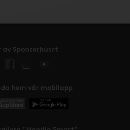
 av Sponsorhuset
da hem vår mobilapp
tallera "Handla Smart"