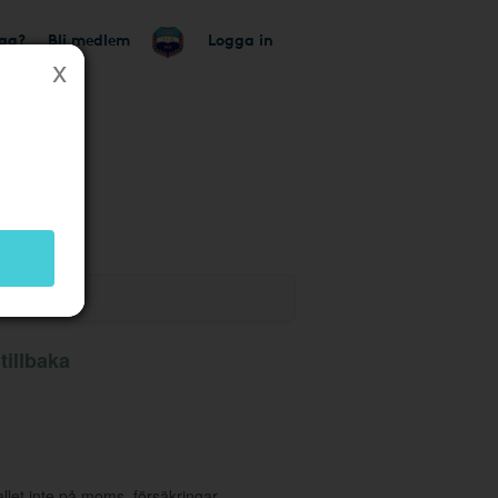
tag?
Bli medlem
Logga in
illbaka
allet inte på moms, försäkringar,