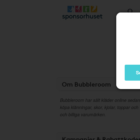
S
Om Bubbleroom
Bubbleroom har sålt kläder online sedan
köpa klänningar, skor, kjolar, toppar och
och billiga varumärken.
Kampanjer & Rabattkode