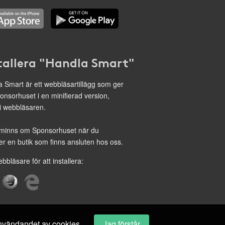
tallera "Handla Smart"
 Smart är ett webbläsartillägg som ger
onsorhuset i en minifierad version,
 i webbläsaren.
minns om Sponsorhuset när du
r en butik som finns ansluten hos oss.
ebbläsare för att installera:
 användandet av cookies.
Jag förstår