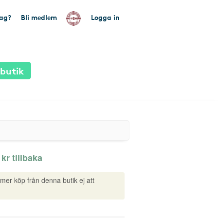
tag?
Bli medlem
Logga in
 butik
 kr tillbaka
mmer köp från denna butik ej att