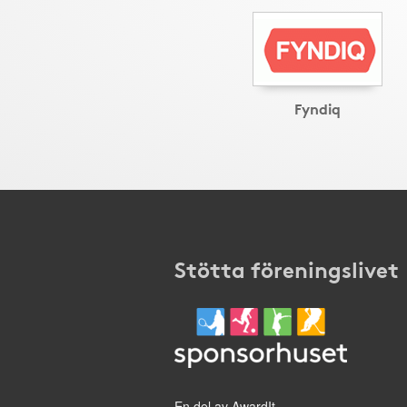
Fyndiq
Stötta föreningslivet
En del av AwardIt