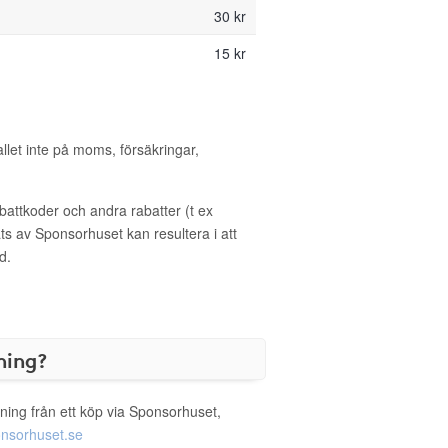
30 kr
15 kr
allet inte på moms, försäkringar,
ttkoder och andra rabatter (t ex
s av Sponsorhuset kan resultera i att
d.
ning?
ning från ett köp via Sponsorhuset,
nsorhuset.se