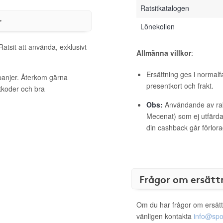
Ratsitkatalogen
r
Lönekollen
Ratsit att använda, exklusivt
Allmänna villkor
:
Ersättning ges i normalf
mpanjer. Återkom gärna
presentkort och frakt.
ttkoder och bra
Obs:
Användande av raba
Mecenat) som ej utfärdat
din cashback går förlora
Frågor om ersätt
Om du har frågor om ersätt
vänligen kontakta
info@spo