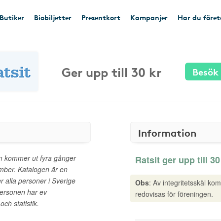
Butiker
Biobiljetter
Presentkort
Kampanjer
Har du före
Ger upp till 30 kr
Besök
Information
som kommer ut fyra gånger
Ratsit ger upp till 30
ember. Katalogen är en
 alla personer i Sverige
Obs
: Av integritetsskäl ko
personen har ev
redovisas för föreningen.
ch statistik.