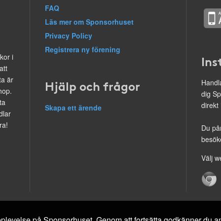
FAQ
Läs mer om Sponsorhuset
Privacy Policy
Registrera ny förening
kor i
Ins
att
ta är
Hjälp och frågor
Handla
hop.
dig Sp
ta
direkt
Skapa ett ärende
dlar
ra!
Du på
besöke
Välj w
 upplevelse på Sponsorhuset. Genom att fortsätta godkänner du