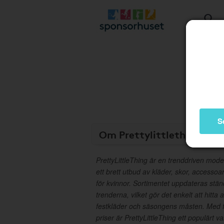
S
Om Prettylittlething
PrettyLittleThing är en trenddriven mode
ett brett utbud av kläder, skor, accesso
för kvinnor. Sortimentet uppdateras stä
trenderna, vilket gör det enkelt att hitta a
festkläder och säsongens måsten. Med fo
priser är PrettyLittleThing ett populärt va