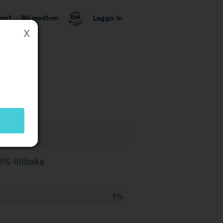
tag?
Bli medlem
Logga in
 5% tillbaka
5%