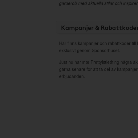
garderob med aktuella stilar och inspire
Kampanjer & Rabattkode
Här finns kampanjer och rabattkoder till P
exklusivt genom Sponsorhuset.
Just nu har inte Prettylittlething några 
gärna senare för att ta del av kampanjer
erbjudanden.