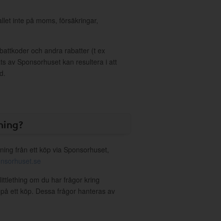
allet inte på moms, försäkringar,
ttkoder och andra rabatter (t ex
s av Sponsorhuset kan resultera i att
d.
ning?
ning från ett köp via Sponsorhuset,
nsorhuset.se
littlething om du har frågor kring
g på ett köp. Dessa frågor hanteras av