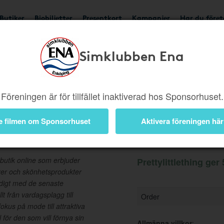
Butiker
Biobiljetter
Presentkort
Kampanjer
Har du före
Simklubben Ena
Ger 5%
Besök butik
Föreningen är för tillfället inaktiverad hos Sponsorhuset.
e filmen om Sponsorhuset
Aktivera föreningen här
Information
butik online som erbjuder
Prettylittlething ger
arer och skönhetsprodukter
ndigt med de senaste
llt från vardagsplagg till
Order
kus på mode till attraktiva
l för den som vill förnya sin
Allmänna villkor
: