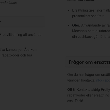
rande looks.
Ersättning ges i normalf
presentkort och frakt.
r
Obs:
Användande av raba
Mecenat) som ej utfärdat
rettylittlething att använda,
din cashback går förlora
aktiva kampanjer. Återkom
, rabattkoder och bra
Frågor om ersätt
Om du har frågor om ersätt
vänligen kontakta
info@spo
OBS
: Kontakta aldrig Pretty
rabattkoder eller ersättnin
oss. Tack!