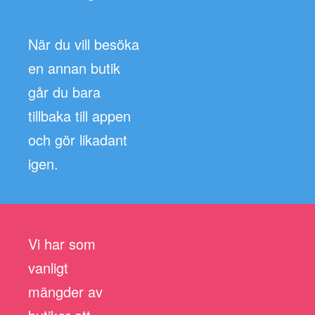
När du vill besöka
en annan butik
går du bara
tillbaka till appen
och gör likadant
igen.
Vi har som
vanligt
mängder av