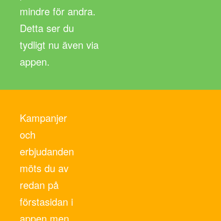
mindre för andra.
Detta ser du
tydligt nu även via
appen.
Kampanjer
och
erbjudanden
möts du av
redan på
förstasidan i
appen men