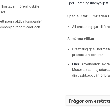
per Föreningsmenybiljett
Filmstaden Föreningsbiljett
set.
Speciellt för Filmstaden 
jett några aktiva kampanjer.
All ersättning går till fö
kampanjer, rabattkoder och
Allmänna villkor
:
Ersättning ges i normalf
presentkort och frakt.
Obs:
Användande av raba
Mecenat) som ej utfärdat
din cashback går förlora
Frågor om ersätt