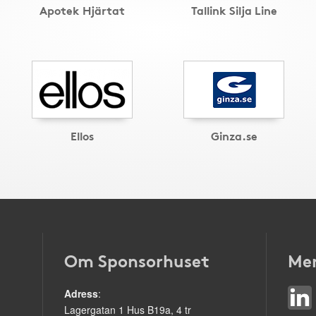
Apotek Hjärtat
Tallink Silja Line
Ellos
Ginza.se
Om Sponsorhuset
Mer
Adress
:
Lagergatan 1 Hus B19a, 4 tr