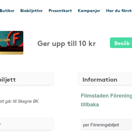
Butiker
Biobiljetter
Presentkort
Kampanjer
Har du före
Ger upp till 10 kr
Besök 
iljett
Information
Filmstaden Föreningsb
ett går till Skegrie BK.
tillbaka
r
per Föreningsbiljett