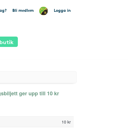
tag?
Bli medlem
Logga in
butik
iljett ger upp till 10 kr
10 kr