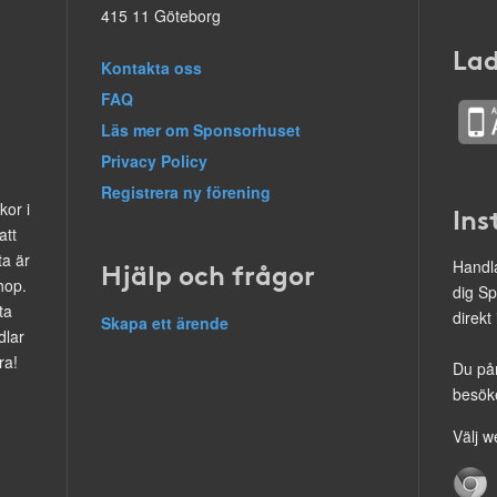
415 11 Göteborg
Lad
Kontakta oss
FAQ
Läs mer om Sponsorhuset
Privacy Policy
Registrera ny förening
kor i
Ins
att
ta är
Hjälp och frågor
Handla
hop.
dig Sp
ta
direkt
Skapa ett ärende
dlar
ra!
Du på
besöke
Välj w