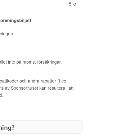
5 kr
Föreningsbiljett
:
reningen
allet inte på moms, försäkringar,
ttkoder och andra rabatter (t ex
s av Sponsorhuset kan resultera i att
d.
ning?