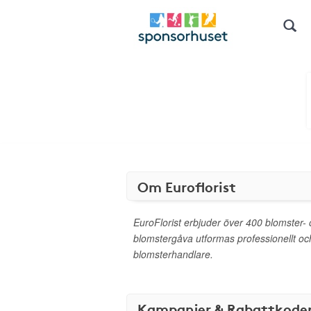
Om Euroflorist
EuroFlorist erbjuder över 400 blomster- 
blomstergåva utformas professionellt oc
blomsterhandlare.
Kampanjer & Rabattkode