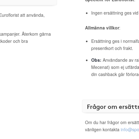
Ingen ersättning ges vi
Euroflorist att använda,
Allmänna villkor
:
a kampanjer. Återkom gärna
ttkoder och bra
Ersättning ges i normalf
presentkort och frakt.
Obs:
Användande av raba
Mecenat) som ej utfärdat
din cashback går förlora
Frågor om ersätt
Om du har frågor om ersätt
vänligen kontakta
info@spo