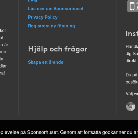
Läs mer om Sponsorhuset
Privacy Policy
Registrera ny förening
kor i
Ins
att
ta är
Hjälp och frågor
Handla
hop.
dig Sp
ta
direkt
Skapa ett ärende
dlar
ra!
Du på
besöke
Välj w
 upplevelse på Sponsorhuset. Genom att fortsätta godkänner du