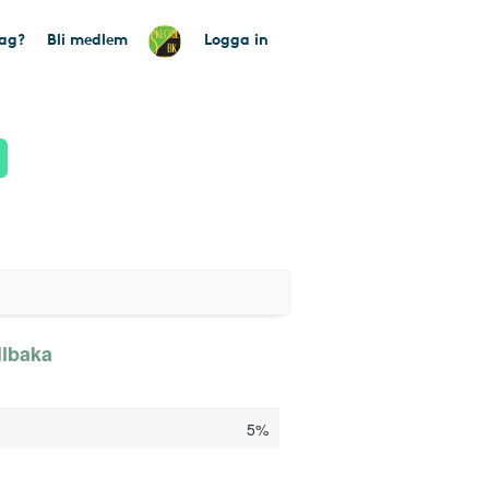
tag?
Bli medlem
Logga in
llbaka
5%