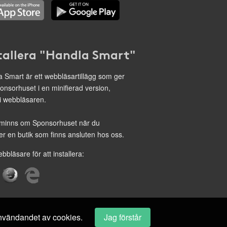
tallera "Handla Smart"
 Smart är ett webbläsartillägg som ger
onsorhuset i en minifierad version,
 i webbläsaren.
minns om Sponsorhuset när du
r en butik som finns ansluten hos oss.
ebbläsare för att installera:
 användandet av cookies.
Jag förstår