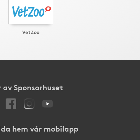
VetZoo
 av Sponsorhuset
da hem vår mobilapp