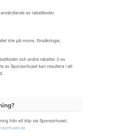
d användande av rabattkoder.
allet inte på moms, försäkringar,
ttkoder och andra rabatter (t ex
s av Sponsorhuset kan resultera i att
d.
ning?
ning från ett köp via Sponsorhuset,
nsorhuset.se