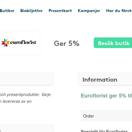
Butiker
Biobiljetter
Presentkort
Kampanjer
Har du före
Ger 5%
Besök butik
Information
och presentprodukter. Varje
Euroflorist ger 5% ti
h levereras av en
Order
r
Speciellt för Euroflorist
: