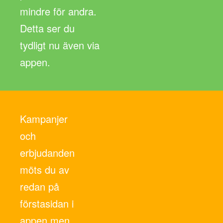
mindre för andra.
Detta ser du
tydligt nu även via
appen.
Kampanjer
och
erbjudanden
möts du av
redan på
förstasidan i
appen men