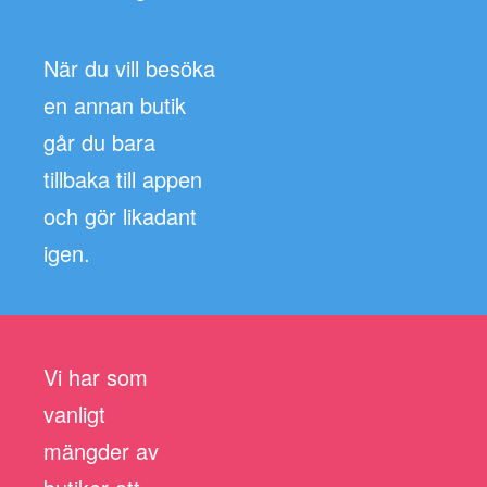
När du vill besöka
en annan butik
går du bara
tillbaka till appen
och gör likadant
igen.
Vi har som
vanligt
mängder av