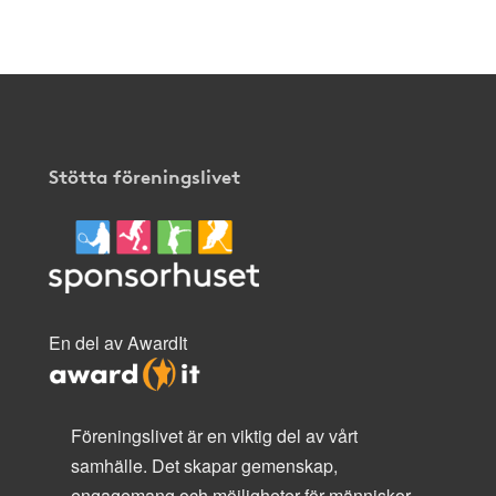
här
.
Stötta föreningslivet
En del av AwardIt
Föreningslivet är en viktig del av vårt
samhälle. Det skapar gemenskap,
engagemang och möjligheter för människor