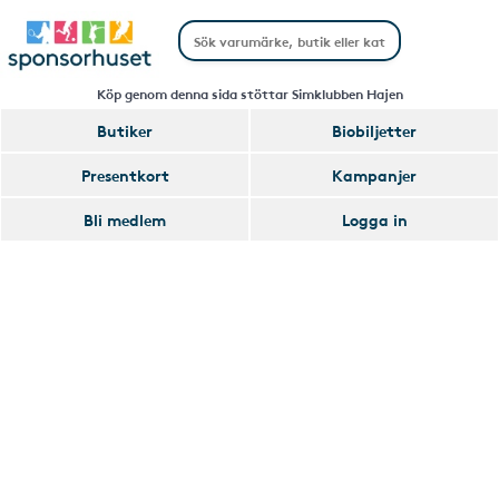
Köp genom denna sida stöttar Simklubben Hajen
Butiker
Biobiljetter
Handla
Presentkort
Kampanjer
Smart
Bli medlem
Logga in
Glömmer
Lägg
du
till
av
Handla
att
Smart