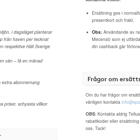
Ersättning ges i normalf
presentkort och frakt.
iljön, i dagsläget planterar
Obs:
Användande av raba
räp från haven per tecknat
Mecenat) som ej utfärdat
 respektive Håll Sverige
din cashback går förlora
 en vän – få en månad
Frågor om ersätt
la extra-abonnemang
Om du har frågor om ersätt
vänligen kontakta
info@spo
 priser, schyssta villkor
OBS
: Kontakta aldrig Tellu
rabattkoder eller ersättnin
oss. Tack!
r