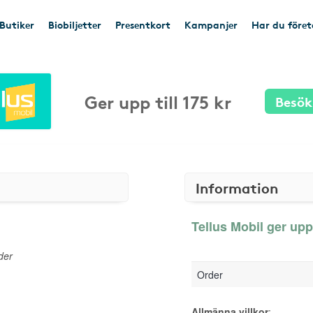
Butiker
Biobiljetter
Presentkort
Kampanjer
Har du före
Ger upp till 175 kr
Besök
Information
Tellus Mobil ger upp t
der
Order
Allmänna villkor
: