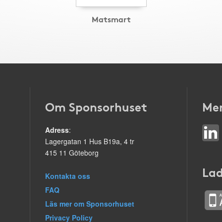
Matsmart
Om Sponsorhuset
Mer
Adress
:
Lagergatan 1 Hus B19a, 4 tr
415 11 Göteborg
Lad
Kontakta oss
FAQ
Läs mer om Sponsorhuset
Privacy Policy