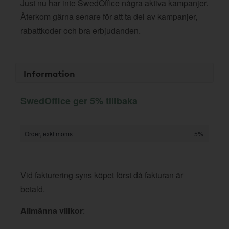
Just nu har inte SwedOffice några aktiva kampanjer.
Återkom gärna senare för att ta del av kampanjer,
rabattkoder och bra erbjudanden.
Information
SwedOffice ger 5% tillbaka
Order, exkl moms
5%
Vid fakturering syns köpet först då fakturan är
betald.
Allmänna villkor
: