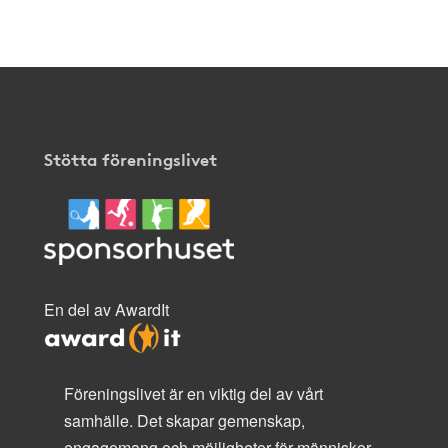
här
.
Stötta föreningslivet
En del av AwardIt
Föreningslivet är en viktig del av vårt
samhälle. Det skapar gemenskap,
engagemang och möjligheter för människor