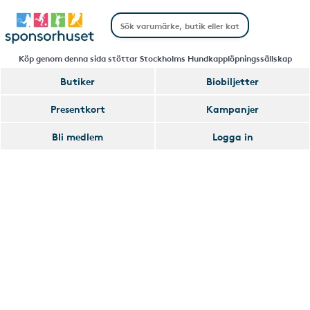
Köp genom denna sida stöttar Stockholms Hundkapplöpningssällskap
Butiker
Biobiljetter
Handla
Presentkort
Kampanjer
Smart
Bli medlem
Logga in
Glömmer
Lägg
du
till
av
Handla
att
Smart