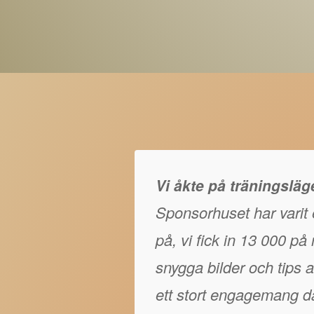
Vi åkte på träningslä
Sponsorhuset har varit e
på, vi fick in 13 000 p
snygga bilder och tips at
ett stort engagemang då