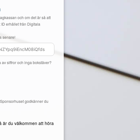
n
Lagkassan och om det är så att
 ID erhållet från Digitala
a senare!
a av siffror och inga bokstäver?
å Sponsorhuset godkänner du
å är du välkommen att höra