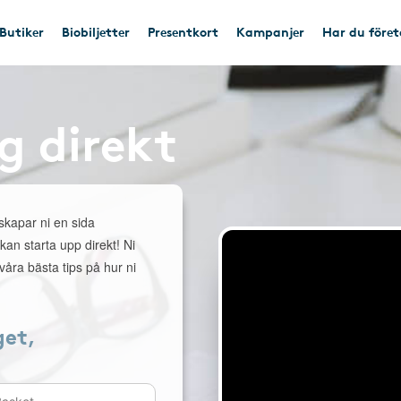
Butiker
Biobiljetter
Presentkort
Kampanjer
Har du före
g direkt
 skapar ni en sida
 kan starta upp direkt! Ni
åra bästa tips på hur ni
get,