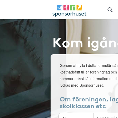
Kom igån
Genom att fylla i detta formulär så
kostnadsfritt till er förening/lag och
kommer också få information med v
lyckas med Sponsorhuset.
Om föreningen, la
skolklassen etc