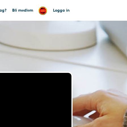
tag?
Bli medlem
Logga in