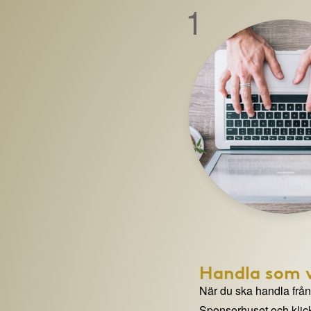
1
Handla som v
När du ska handla från e
Sponsorhuset och klick