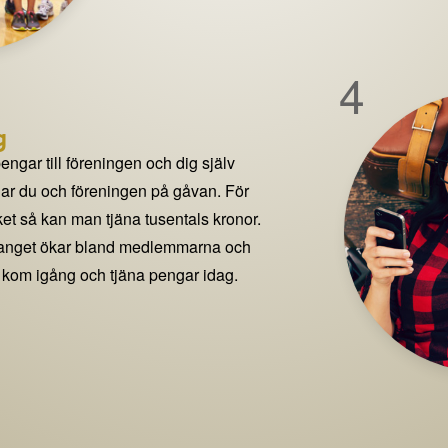
4
g
pengar till föreningen och dig själv
delar du och föreningen på gåvan. För
t så kan man tjäna tusentals kronor.
manget ökar bland medlemmarna och
 kom igång och tjäna pengar idag.