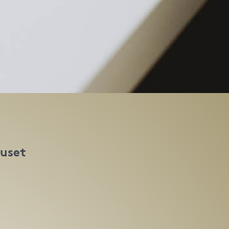
huset
t