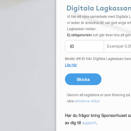
Digitala Lagkassa
Vi har ett nära samarbete med Digitala 
ni redan är anslutna dit, var god ange ert
Lagkassan nedan.
Ej obligatoriskt
och går även bra att gör
ID
Består ditt ID från Digitala Lagkassan bar
Läs här
Skicka
Genom att registrera er som förening p
våra
allmänna villkor
Har du frågor kring Sponsorhuset s
av dig till
support
.