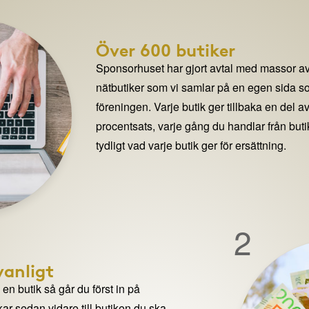
Över 600 butiker
Sponsorhuset har gjort avtal med massor av
nätbutiker som vi samlar på en egen sida so
föreningen. Varje butik ger tillbaka en del av
procentsats, varje gång du handlar från but
tydligt vad varje butik ger för ersättning.
2
anligt
n butik så går du först in på
ar sedan vidare till butiken du ska