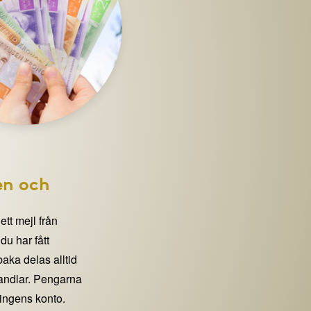
en och
 ett mejl från
 har fått
lbaka delas alltid
handlar. Pengarna
eningens konto.