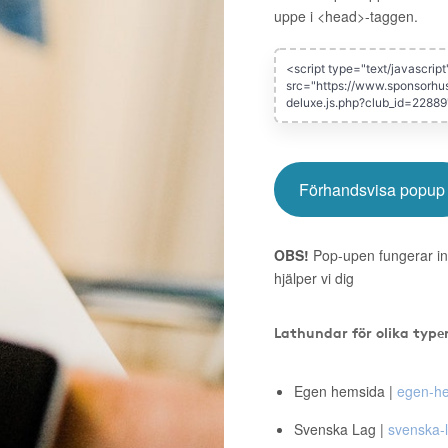
uppe i <head>-taggen.
Förhandsvisa popup
OBS!
Pop-upen fungerar in
hjälper vi dig
Lathundar för olika type
Egen hemsida |
egen-he
Svenska Lag |
svenska-l