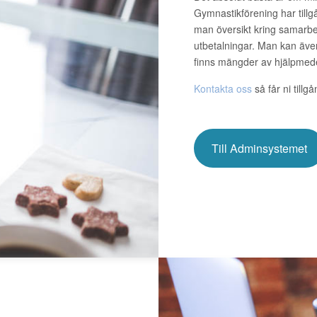
Gymnastikförening har tillg
man översikt kring samarbet
utbetalningar. Man kan äve
finns mängder av hjälpmede
Kontakta oss
så får ni tillg
Till Adminsystemet