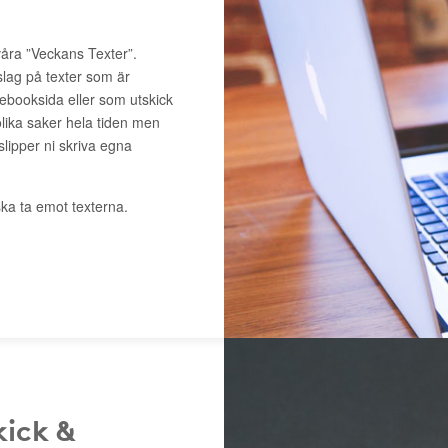
våra ”Veckans Texter”.
slag på texter som är
cebooksida eller som utskick
lika saker hela tiden men
 slipper ni skriva egna
ka ta emot texterna.
kick &