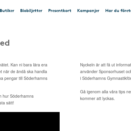
Butiker
Biobiljetter
Presentkort
Kampanjer
Har du före
med
ätet. Kan ni bara lära era
Nyckeln är att få ut informa
et när de ändå ska handla
använder Sponsorhuset och
ina pengar till Söderhamns
i Söderhamns Gymnastikför
Gå igenom alla våra tips ne
ch hur Söderhamns
kommer att lyckas.
ta sätt!