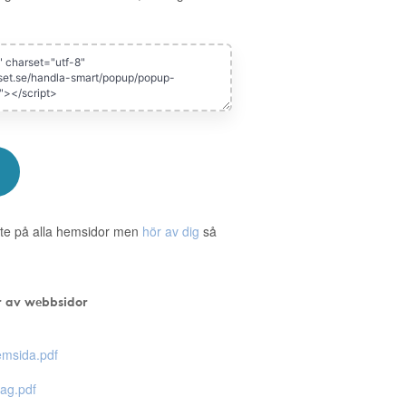
te på alla hemsidor men
hör av dig
så
r av webbsidor
msida.pdf
ag.pdf