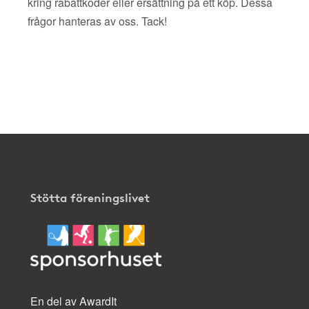
kring rabattkoder eller ersättning på ett köp. Dessa
frågor hanteras av oss. Tack!
Stötta föreningslivet
En del av AwardIt