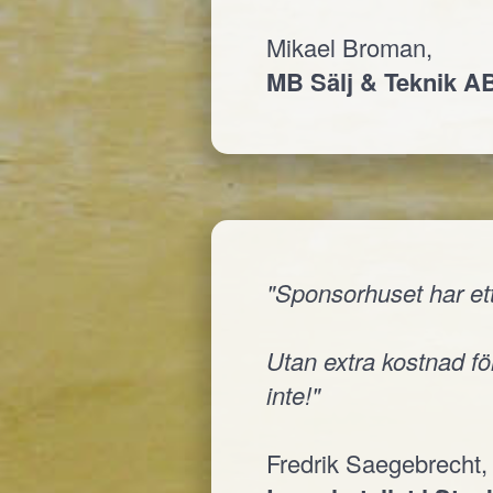
Mikael Broman,
MB Sälj & Teknik A
"Sponsorhuset har ett
Utan extra kostnad för
inte!"
Fredrik Saegebrecht,