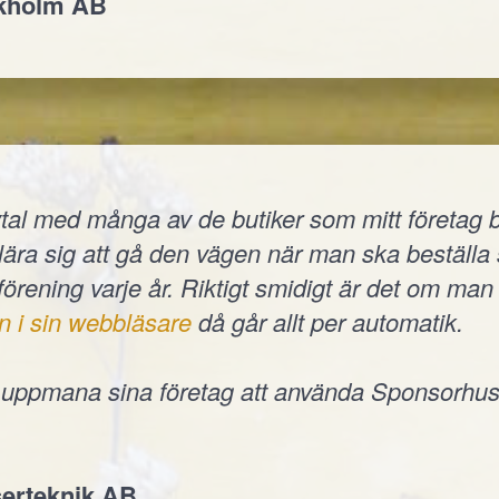
ckholm AB
tal med många av de butiker som mitt företag b
t lära sig att gå den vägen när man ska beställ
 förening varje år. Riktigt smidigt är det om man 
n i sin webbläsare
då går allt per automatik.
e uppmana sina företag att använda Sponsorhus
erteknik AB