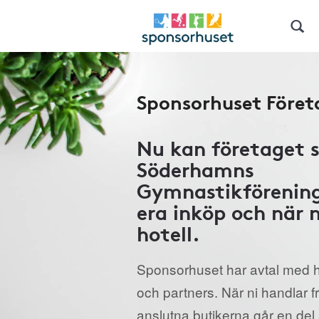
Sponsorhuset Föret
Nu kan företaget 
Söderhamns
Gymnastikförening
era inköp och när 
hotell.
Sponsorhuset har avtal med h
och partners. När ni handlar 
anslutna butikerna går en del a