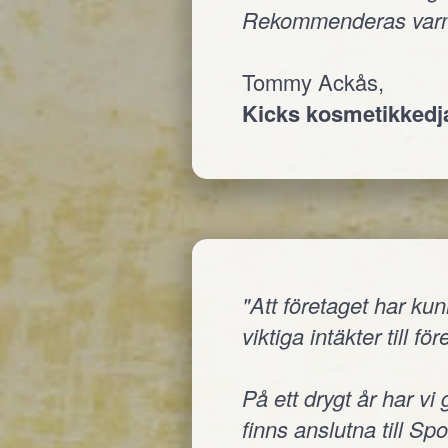
Rekommenderas varm
Tommy Ackås,
Kicks kosmetikked
"Att företaget har ku
viktiga intäkter till fö
På ett drygt år har vi
finns anslutna till Sp