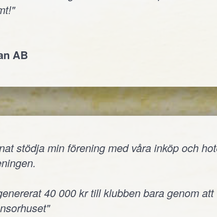
t!"
jan AB
nnat stödja min förening med våra inköp och hote
reningen.
 genererat 40 000 kr till klubben bara genom att
onsorhuset"