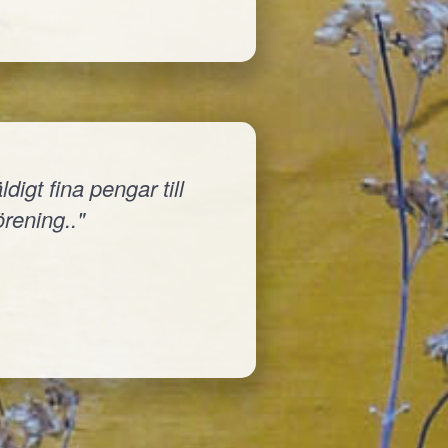
igt fina pengar till
örening.."