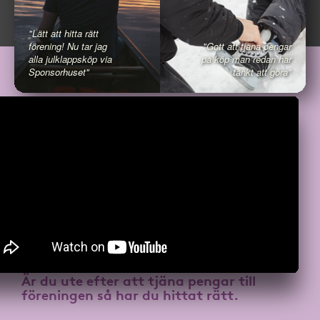
"Lätt att hitta rätt
förening! Nu tar jag
"Gott att tjäna pengar
alla julklappsköp via
på köp man redan har
Sponsorhuset"
tänkt att göra"
Är du ute efter att
tjäna pengar till
föreningen
så har du hittat rätt.