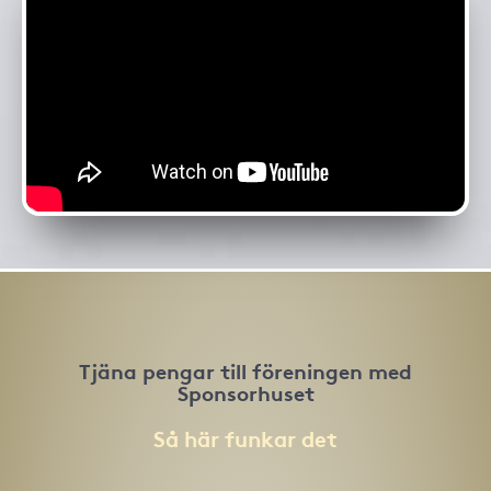
Tjäna pengar till föreningen med
Sponsorhuset
Så här funkar det