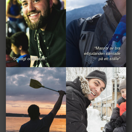
"Massor av bra
erbjudanden samlade
"Smidigt och enkelt"
på ett ställe"