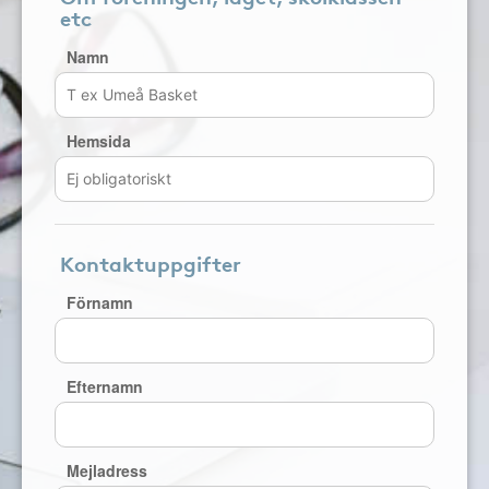
etc
Namn
Hemsida
Kontaktuppgifter
Förnamn
Efternamn
Mejladress