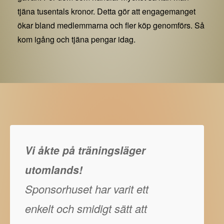
tjäna tusentals kronor. Detta gör att engagemanget
ökar bland medlemmarna och fler köp genomförs. Så
kom igång och tjäna pengar idag.
Vi åkte på träningsläger
utomlands!
Sponsorhuset har varit ett
enkelt och smidigt sätt att