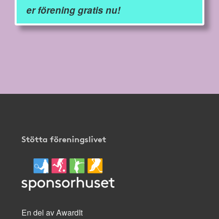
er förening gratis nu!
Stötta föreningslivet
En del av AwardIt