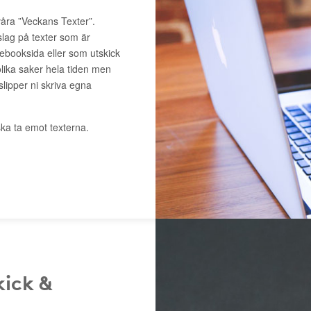
våra ”Veckans Texter”.
slag på texter som är
cebooksida eller som utskick
lika saker hela tiden men
 slipper ni skriva egna
ka ta emot texterna.
kick &