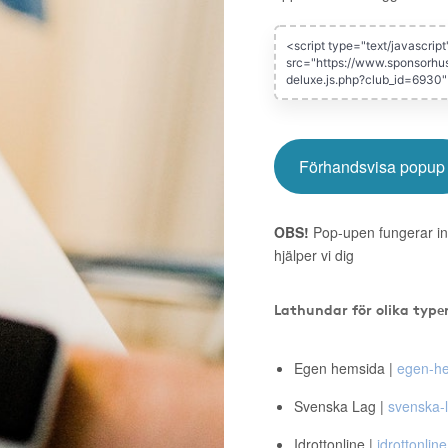
Förhandsvisa popup
OBS!
Pop-upen fungerar in
hjälper vi dig
Lathundar för olika type
Egen hemsida |
egen-he
Svenska Lag |
svenska-l
Idrottonline |
idrottonline