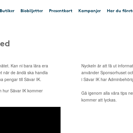
Butiker
Biobiljetter
Presentkort
Kampanjer
Har du före
med
ätet. Kan ni bara lära era
Nyckeln är att få ut informa
et när de ändå ska handla
använder Sponsorhuset och
na pengar till Sävar IK.
i Sävar IK har Adminbehöri
ch hur Sävar IK kommer
Gå igenom alla våra tips ne
kommer att lyckas.