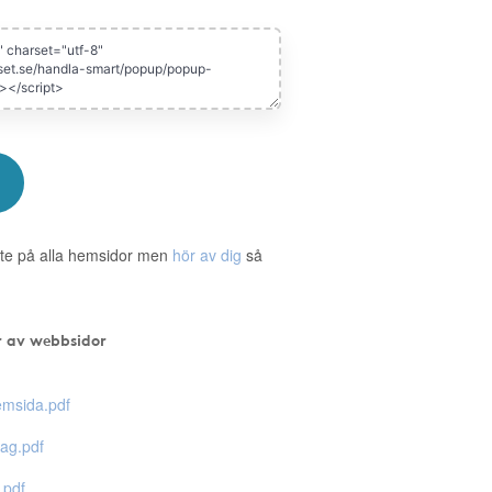
te på alla hemsidor men
hör av dig
så
r av webbsidor
msida.pdf
ag.pdf
.pdf