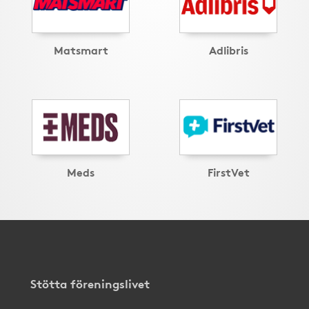
Matsmart
Adlibris
Meds
FirstVet
Stötta föreningslivet