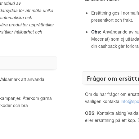
at utbud av
arsydda för att möta unika
Ersättning ges i normalf
lvautomatiska och
presentkort och frakt.
våra produkter upprätthåller
rställer hållbarhet och
Obs:
Användande av raba
Mecenat) som ej utfärdat
din cashback går förlora
r
Frågor om ersätt
 Valdamark att använda,
Om du har frågor om ersätt
a kampanjer. Återkom gärna
vänligen kontakta
info@spo
ttkoder och bra
OBS
: Kontakta aldrig Vald
eller ersättning på ett köp