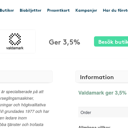
Butiker
Biobiljetter
Presentkort
Kampanjer
Har du före
Ger 3,5%
Besök buti
Information
 är specialiserade på att
Valdamark ger 3,5% 
örseglingsmaskiner,
ningar och högkvalitativa
. Vi grundades 1977 och har
Order
l en ledare inom
bba tjänster och trofasta
Allmänna villkor
: