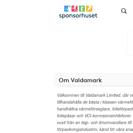
Om Valdamark
Välkommen till Valdamark Limited, där vi
tillhandahålla de bästa i klassen värmef
handhållna värmeförseglare, folieförpack
foliepåsar och VCI-korrosionsinhibitorer
vuxit från en tejp- och limomvandlare til
förpackningsindustrin, känd för våra sna