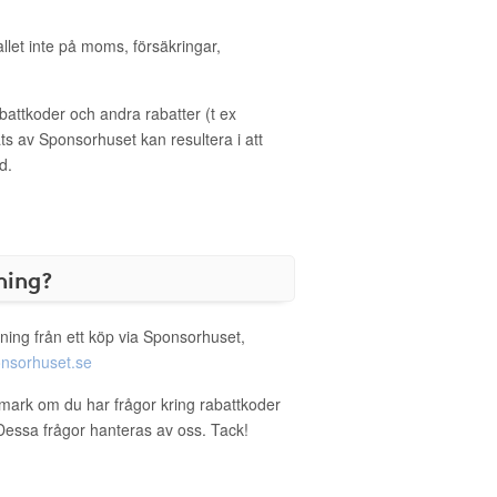
allet inte på moms, försäkringar,
ttkoder och andra rabatter (t ex
s av Sponsorhuset kan resultera i att
d.
ning?
ning från ett köp via Sponsorhuset,
nsorhuset.se
amark om du har frågor kring rabattkoder
. Dessa frågor hanteras av oss. Tack!