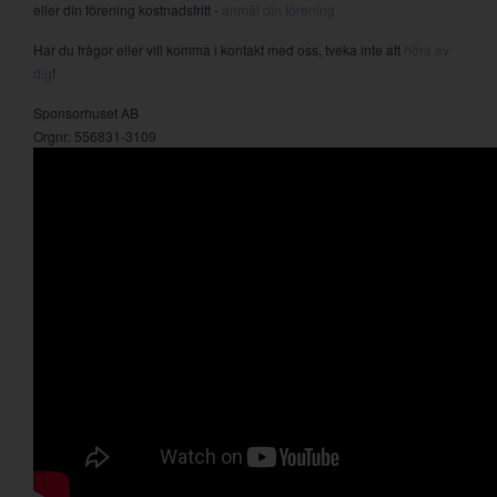
eller din förening kostnadsfritt -
anmäl din förening
Har du frågor eller vill komma i kontakt med oss, tveka inte att
höra av
dig
!
Sponsorhuset AB
Orgnr: 556831-3109