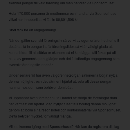
skänker pengar till vald förening om man handlar via Sponsorhuset.
Hela 170,000 personer är medlemmar och handlar via Sponsorhuset
vilket har inneburit att vi fått in 80,801,508 kr.
Stort tack för ert engagemang!
När det gäller svenskt föreningsliv så vet vi av egen erfarenhet hur tufft
det är att få in pengar i tuffa föreningstider, så vi är väldigt glada att
kunna bidra till att stärka er ekonomi så ni kan lägga fullt fokus på att
njuta av gemenskapen, glädjen och det fullständiga engagemang som
svenskt föreningsliv innebär.
Under senare tid har även välgörenhetsorganisationerna börjat nyttja
denna möjlighet, och det värmer i hjärtat att veta att dessa pengar
hamnar hos dom som behöver dom bäst.
Vi uppmanar även företagen ute i landet att stödja de föreningar dom
har varmast om hjärtat. Idag nyttjar tusentals företag denna möjlighet
genom att boka sina resor, hotell och kontorsmaterial via Sponsorhuset.
Detta betyder mycket, för väldigt många.
Vill du komma igång med Sponsorhuset? Här kan du registrera ditt lag