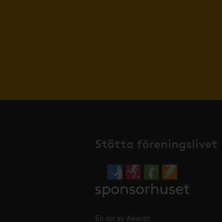
Stötta föreningslivet
En del av AwardIt