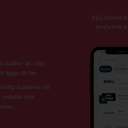
 butiker att välja
lägga till fler.
smidigt butikerna via
er (märkta med
tionen.