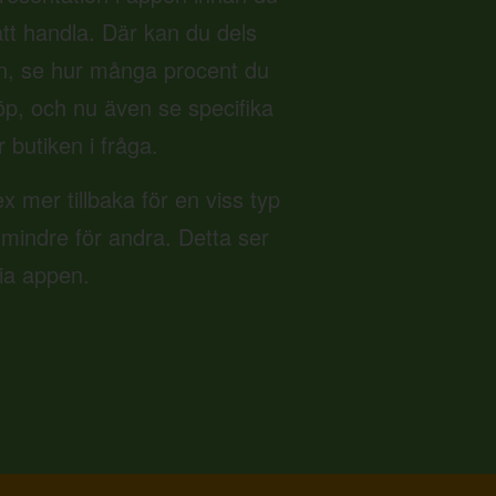
 att handla. Där kan du dels
n, se hur många procent du
 köp, och nu även se specifika
r butiken i fråga.
ex mer tillbaka för en viss typ
 mindre för andra. Detta ser
via appen.