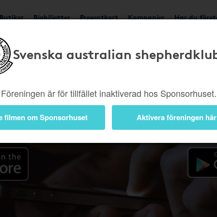
Butiker
Biobiljetter
Presentkort
Kampanjer
Har du före
Svenska australian shepherdklu
Appen
Föreningen är för tillfället inaktiverad hos Sponsorhuset.
e filmen om Sponsorhuset
Aktivera föreningen här
 iOS