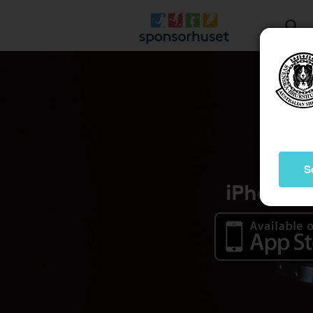
S
iPhone /