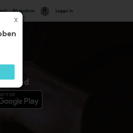
tag?
Bli medlem
Logga in
bben
Android