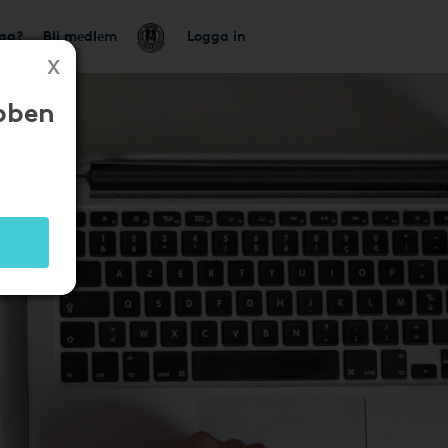
tag?
Bli medlem
Logga in
bben