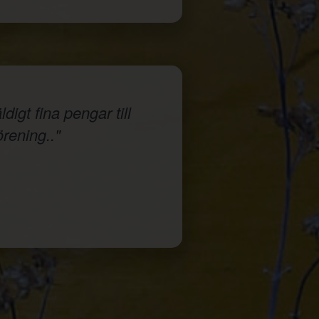
igt fina pengar till
örening.."