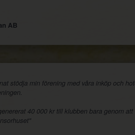
jan AB
nnat stödja min förening med våra inköp och hote
reningen.
 genererat 40 000 kr till klubben bara genom att
onsorhuset"