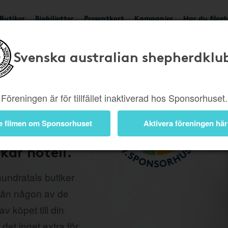
Butiker
Biobiljetter
Presentkort
Kampanjer
Har du före
Svenska australian shepherdklu
ag
Föreningen är för tillfället inaktiverad hos Sponsorhuset.
stödja
e filmen om Sponsorhuset
Aktivera föreningen här
ed alla era
kar hotell.
undratals butiker
från någon av de
v köpet till din
 det inget extra för