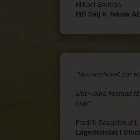
Mikael Broman,
MB Sälj & Teknik A
"Sponsorhuset har ett
Utan extra kostnad för
inte!"
Fredrik Saegebrecht,
Lagerhotellet i Sto