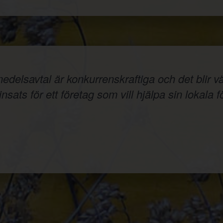
elsavtal är konkurrenskraftiga och det blir väld
nsats för ett företag som vill hjälpa sin lokala f