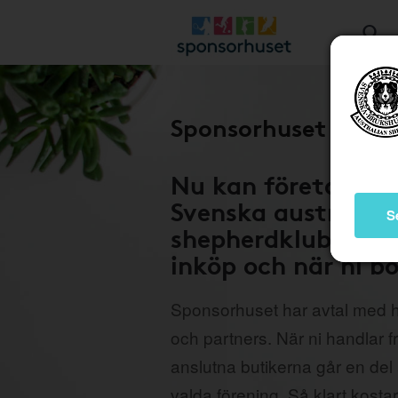
Sponsorhuset Föret
Nu kan företaget 
Svenska australian
S
shepherdklubben m
inköp och när ni bo
Sponsorhuset har avtal med h
och partners. När ni handlar 
anslutna butikerna går en del a
valda förening. Så klart kostar