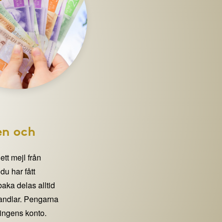
en och
 ett mejl från
 har fått
lbaka delas alltid
handlar. Pengarna
eningens konto.