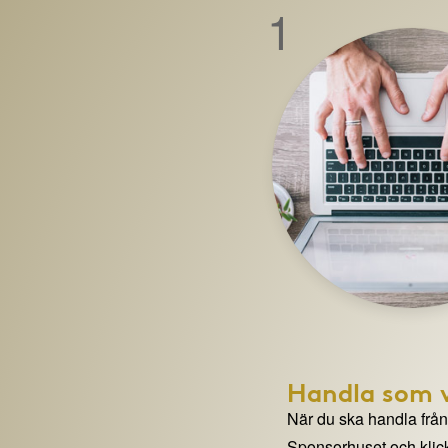
1
Handla som v
När du ska handla från e
Sponsorhuset och klick