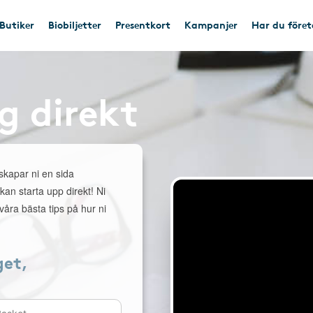
Butiker
Biobiljetter
Presentkort
Kampanjer
Har du före
g direkt
 skapar ni en sida
 kan starta upp direkt! Ni
åra bästa tips på hur ni
get,