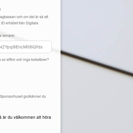
n
Lagkassan och om det är så att
 ID erhållet från Digitala
a senare!
a av siffror och inga bokstäver?
å Sponsorhuset godkänner du
å är du välkommen att höra