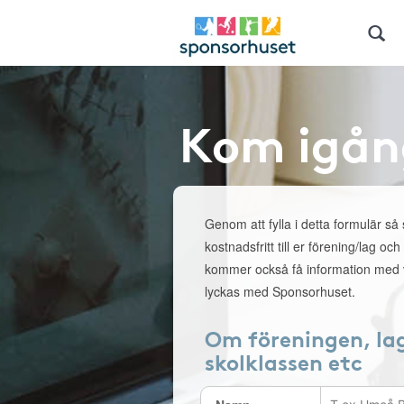
Kom igån
Genom att fylla i detta formulär så
kostnadsfritt till er förening/lag och
kommer också få information med v
lyckas med Sponsorhuset.
Om föreningen, la
skolklassen etc