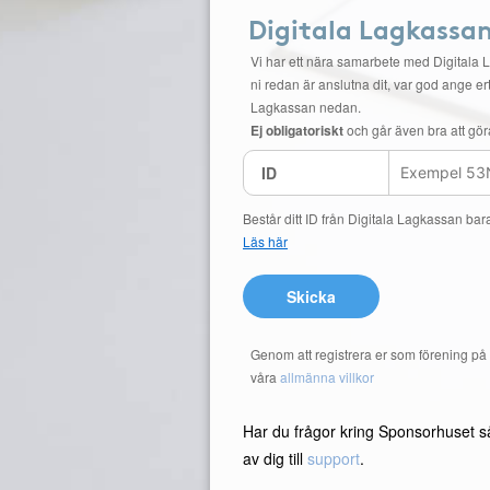
Digitala Lagkassa
Vi har ett nära samarbete med Digitala 
ni redan är anslutna dit, var god ange ert
Lagkassan nedan.
Ej obligatoriskt
och går även bra att gör
ID
Består ditt ID från Digitala Lagkassan bar
Läs här
Skicka
Genom att registrera er som förening p
våra
allmänna villkor
Har du frågor kring Sponsorhuset s
av dig till
support
.