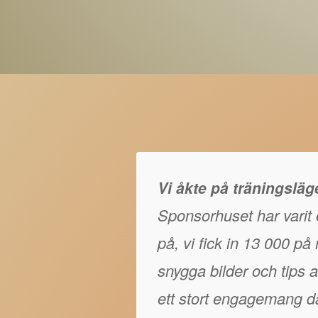
Vi åkte på träningslä
Sponsorhuset har varit e
på, vi fick in 13 000 p
snygga bilder och tips at
ett stort engagemang då