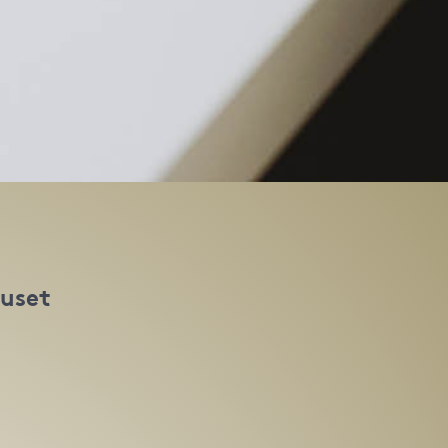
huset
t