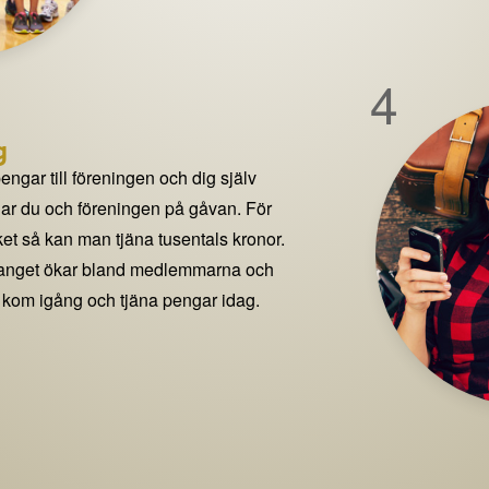
4
g
pengar till föreningen och dig själv
delar du och föreningen på gåvan. För
t så kan man tjäna tusentals kronor.
manget ökar bland medlemmarna och
 kom igång och tjäna pengar idag.