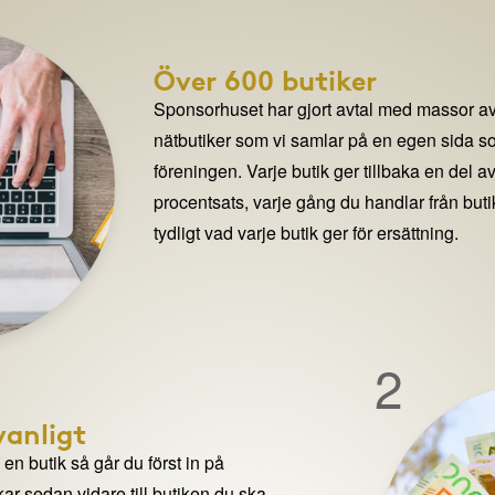
Över 600 butiker
Sponsorhuset har gjort avtal med massor av
nätbutiker som vi samlar på en egen sida so
föreningen. Varje butik ger tillbaka en del av
procentsats, varje gång du handlar från but
tydligt vad varje butik ger för ersättning.
2
anligt
n butik så går du först in på
ar sedan vidare till butiken du ska