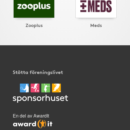
Zooplus
Meds
Stötta föreningslivet
En del av AwardIt