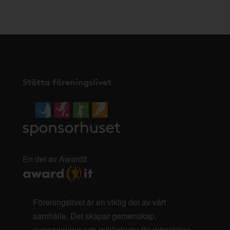
här
.
Stötta föreningslivet
En del av AwardIt
Föreningslivet är en viktig del av vårt
samhälle. Det skapar gemenskap,
engagemang och möjligheter för människor